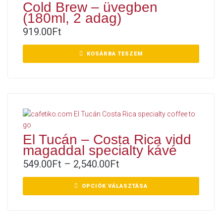
Cold Brew – üvegben
(180ml, 2 adag)
919.00
Ft
KOSÁRBA TESZEM
El Tucán – Costa Rica vidd
magaddal specialty kávé
549.00
Ft
–
2,540.00
Ft
OPCIÓK VÁLASZTÁSA