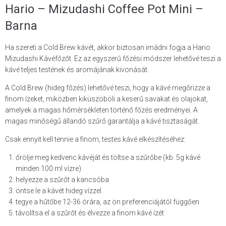
Hario – Mizudashi Coffee Pot Mini –
Barna
Ha szereti a Cold Brew kávét, akkor biztosan imádni fogja a Hario
Mizudashi Kávéfőzőt. Ez az egyszerű főzési módszer lehetővé teszi a
kávé teljes testének és aromájának kivonását.
A Cold Brew (hideg főzés) lehetővé teszi, hogy a kávé megőrizze a
finom ízeket, miközben kiküszöböli a keserű savakat és olajokat,
amelyek a magas hőmérsékleten történő főzés eredményei. A
magas minőségű állandó szűrő garantálja a kávé tisztaságát.
Csak ennyit kell tennie a finom, testes kávé elkészítéséhez:
őrölje meg kedvenc kávéját és töltse a szűrőbe (kb. 5g kávé
minden 100 ml vízre)
helyezze a szűrőt a kancsóba
öntse le a kávét hideg vízzel
tegye a hűtőbe 12-36 órára, az ön preferenciájától függően
távolítsa el a szűrőt és élvezze a finom kávé ízét